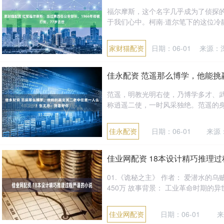
福尔摩斯，这个名字几乎成为了侦探
于我们心中。柯南·道尔笔下的这位冷静
家财猫配资
日期：06-01
来源：
佳永配资 范遥那么博学，他能
范遥，明教光明右使，乃博学多才、
称逍遥二使，一时风采独绝。范遥的身
佳永配资
日期：06-01
来源
佳业网配资 18本设计精巧推理
01.《诡秘之主》 作者： 爱潜水的
450万 故事背景： 工业革命时期的异
佳业网配资
日期：06-01
来