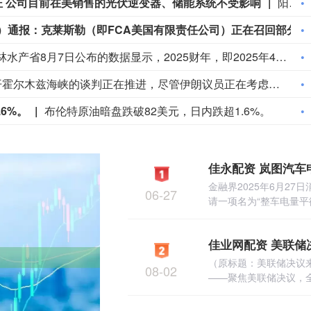
证 公司目前在美销售的光伏逆变器、储能系统不受影响
阳光电源(300274)8月8日在互动平台表示，公司目前初步判断，FCC政策主要限制新产品认证，不影响已获认证产品的销售，公司目前在美销售的光伏逆变器、储能系统不受影响。
美国国家公路交通安全管理局（NHTSA）通报：克莱斯勒（即FCA美国有限责任公司）正在召回部分美国市场车型，涉及1458辆美国车辆，本次召回范围内车辆存在安全带无法回缩的问题，无法按设计要求正确约束乘员，会提升乘员受伤风险。
日本农林水产省8月7日公布的数据显示，2025财年，即2025年4月至2026年3月，按热量计算的日本食品自给率下降1个百分点至37%，为历史最低水平。日本食品自给率是指国内生产的食品占国内食品总供给的比例。日本农林水产省表示，大米消费减少是食品自给率下降的重要原因。日本大米消费长期以来主要依靠本国供应，是日本食品自给率的重要支撑。米价上涨导致居民大米消费减少，国产大米提供的热量随之减少，显著拉低日本整体食品自给率。（CCTV国际时讯）
1、特朗普表示，重开霍尔木兹海峡的谈判正在推进，尽管伊朗议员正在考虑对与美国和以色列相关的船只实施限制。 2、特朗普：（关于人工智能）这可能比石油还要重要。谁赢得人工智能，谁就赢得一切。就是如此重要。人工智能比互联网大很多倍。 3、报道称，美国总统特朗普近日在一次私下会晤中表示，他希望副总统万斯能够赢得2028年总统大选。 4、美国总统特朗普当地时间8月7日宣布，联邦政府将向多个关键矿产和电池项目投资30亿美元，旨在增加美国国内产量，并以此推动国家安全与产业政策。 5、美国总统特朗普6日否认他对国防部长赫格塞思不满，称对赫格塞思所做的工作“非常满意”。 6、白宫本周致信库克称，特朗普“正在考虑”解除其职务，并要求她在三周内回应有关抵押贷款欺诈的指控。 7、特朗普媒体集团退出与Crypto.com的两项交易。 8、当地时间8月6日，有记者在采访美国总统特朗普时提出，如果民主党人在中期选举后控制国会众议院，可能会再次试图弹劾他，特朗普表示，“很多人说我是有史以来最伟大的总统之一”。
6%。
布伦特原油暗盘跌破82美元，日内跌超1.6%。
金融界2025年6月2
06-27
请一项名为“整车电量平衡
佳业网配资 美联储
（原标题：美联储决议来
08-02
——聚焦美联储决议，全球