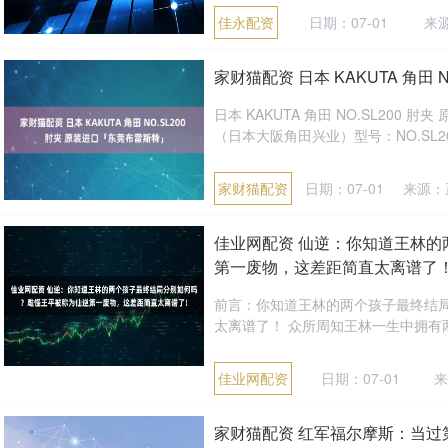
佳永配资
日期：07-01
来
家财猫配资 日本 KAKUTA 角田
日本 KAKUTA 角田 NO.SL200 
（日本大阪角田兴业）型号：NO.SL200
家财猫配资
日期：07-01
来源：
佳业网配资 仙逆：你知道王林
第一废物，这差距简直太离谱了
前言：你知道王林的两个孩子最终结
太离谱了！ 众所周知王林一生中拥有两
佳业网配资
日期：07-01
来
家财猫配资 红军福尔摩斯：当过第