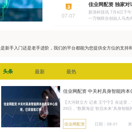
新浪科技讯 7月4日下
07-07
一万物联合创始人马杰向
无论是新手入门还是老手进阶，我们的平台都能为您提供全方位的支持
头条
最新
最热
佳业网配资 中关村具身智能跨本
【大河财立方 记者 王宁宁】在这里，
29日，“数聚海淀 智启未来”具身智能
佳业网配资
日期：08-01
来