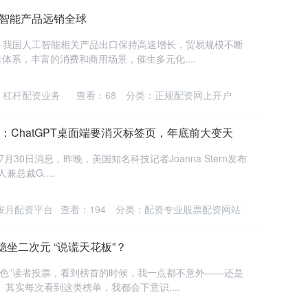
工智能产品远销全球
，我国人工智能相关产品出口保持高速增长，贸易规模不断
套体系，丰富的消费和商用场景，催生多元化....
：杠杆配资业务
查看：
68
分类：
正规配资网上开户
话：ChatGPT桌面端要消灭标签页，年底前大变天
西7月30日消息，昨晚，美国知名科技记者Joanna Stern发布
兼总裁G....
按月配资平台
查看：
194
分类：
配资专业股票配资网站
坐二次元 “说谎天花板”？
的角色”读者投票，看到榜首的时候，我一点都不意外——还是
其实每次看到这类榜单，我都会下意识....