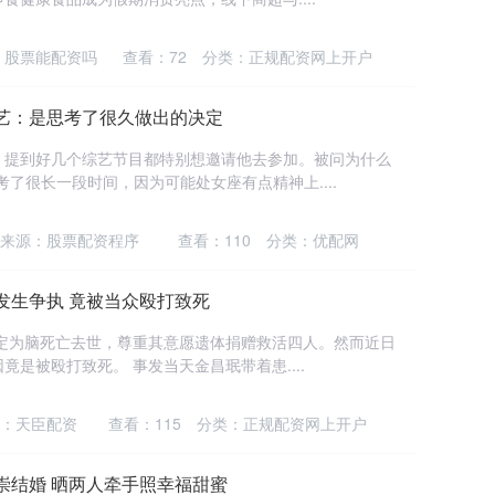
：股票能配资吗
查看：
72
分类：
正规配资网上开户
艺：是思考了很久做出的决定
，提到好几个综艺节目都特别想邀请他去参加。被问为什么
了很长一段时间，因为可能处女座有点精神上....
来源：股票配资程序
查看：
110
分类：
优配网
发生争执 竟被当众殴打致死
判定为脑死亡去世，尊重其意愿遗体捐赠救活四人。然而近日
是被殴打致死。 事发当天金昌珉带着患....
：天臣配资
查看：
115
分类：
正规配资网上开户
崇结婚 晒两人牵手照幸福甜蜜