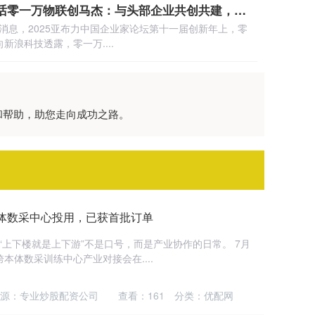
佳业网配资 独家对话零一万物联创马杰：与头部企业共创共建，让AI真正有效果
午消息，2025亚布力中国企业家论坛第十一届创新年上，零
新浪科技透露，零一万....
和帮助，助您走向成功之路。
体数采中心投用，已获首批订单
“上下楼就是上下游”不是口号，而是产业协作的日常。 7月
跨本体数采训练中心产业对接会在....
源：专业炒股配资公司
查看：
161
分类：
优配网