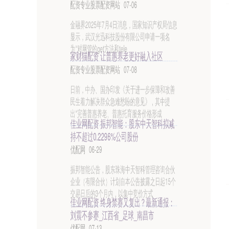
当数字经济的浪潮拍打千年纺织文明的堤岸，当
AI算法的光芒照亮东方美学的长廊，2025中国时
尚峰会以思想为梭、科技为线，在
佳永配资 秋实累累丨面包香、落日音乐
会、非遗手作……北京乡村市集太好逛
了！吃喝玩乐拍照全拿下
正规配资网上开户
10-01
十一黄金周的出游计划，还在纠结去哪里吗？与
其人挤人，不如来一场乡村度假。在北京的乡
村，藏着许多惊喜市集：有新鲜出炉的面包
家财猫配资 张力团队破解肺癌耐药困局，
全球首个肺癌TROP2 ADC获批_研究_芦
康沙_药物
配资专业股票配资网站
07-04
近日，中山大学肿瘤防治中心张力、方文峰教授
团队在国际顶级医学期刊《英国医学杂志》
（The BMJ）发表肺癌领域全球首个获
佳业网配资 里昂：看好多晶硅及太阳能玻