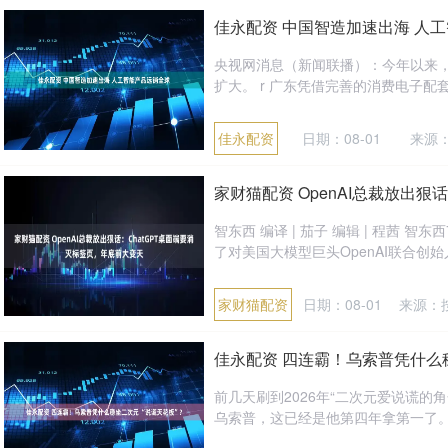
佳永配资 中国智造加速出海 人
央视网消息（新闻联播）：今年以来
扩大。 r 广东凭借完善的消费电子配
佳永配资
日期：08-01
来源
家财猫配资 OpenAI总裁放出狠
智东西 编译 | 茄子 编辑 | 程茜 智东
了对美国大模型巨头OpenAI联合创始人
家财猫配资
日期：08-01
来源：
佳永配资 四连霸！乌索普凭什么稳
前几天刷到2026年“二次元爱说谎
乌索普，这已经是他第四年拿第一了。 