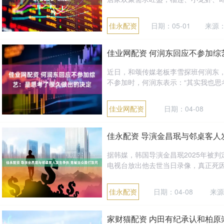
佳永配资
日期：05-01
来源
佳业网配资 何润东回应不参加综
近日，和颂传媒老板李雪探班何润东
不参加时，何润东表示：“其实我也思考
佳业网配资
日期：04-08
佳永配资 导演金昌珉与邻桌客人
据韩媒，韩国导演金昌珉2025年被
电视台放出他去世当日录像，真正死因竟
佳永配资
日期：04-08
来源
家财猫配资 内田有纪承认和柏原