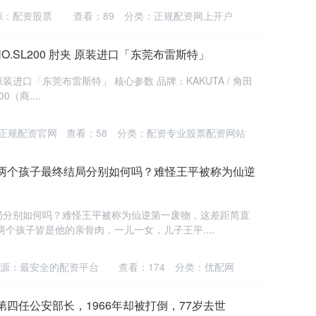
源：配资股票
查看：
89
分类：
正规配资网上开户
 NO.SL200 肘夹 原装进口「东莞布雷斯特」
肘夹 原装进口「东莞布雷斯特」 核心参数 品牌：KAKUTA / 角田
（商....
正规配资官网
查看：
58
分类：
配资专业股票配资网站
的两个孩子最终结局分别如何吗？难怪王平被称为仙逆
！
局分别如何吗？难怪王平被称为仙逆第一废物，这差距简直
个孩子皆是他的亲骨肉，一儿一女，儿子王平....
源：最安全的配资平台
查看：
174
分类：
优配网
四任公安部长，1966年却被打倒，77岁去世