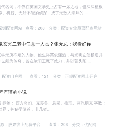
的代名词，不仅在英国文学史上占有一席之地，也深深植根
、机智、无所不能的侦探，成了无数人崇拜的....
深圳配资网站
查看：
208
分类：
配资专业股票配资网站
挑赢玄冥二老中任意一人么？张无忌：我看好你
武学无所不窥的人物。他生得英俊潇洒，与光明左使杨逍并
世颇为传奇，曾在汝阳王麾下效力，并以苦头陀....
：配资门户网
查看：
121
分类：
正规配资网上开户
过程严谨的小说
乌贼 标签： 西方奇幻、克苏鲁、悬疑、推理、蒸汽朋克 字数：
世界，神秘学复苏，非凡者....
源：股票线上配资平台
查看：
208
分类：
优配网