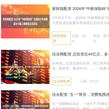
家财猫配资 2026年“中邮保险
4月29日下午，2026年“中邮保险
大思政课实践教学基地项目启动仪式在苏
家财猫配
来源：最
日期：05-
资
台
01
佳业网配资 总投资近40亿元，
外滩第二立面文旅综合体、徐汇西岸漫
场《新世界﹒黄金时代》……一批重大文
佳业网配资
日期：05-01
佳永配资 “五一”将至，消费氛
五一假期脚步临近，一场关于“吃喝玩
居家欢聚需求旺盛，榴莲、小龙虾、即食