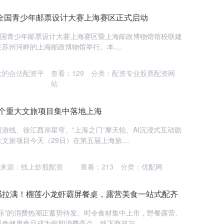
杯”全国青少年邮票设计大赛上海赛区正式启动
杯”全国青少年邮票设计大赛上海赛区暨上海邮政博物馆馆校联建
州河畔的上海邮政博物馆举行。本....
大的合法配资平
查看：
129
分类：
配资专业股票配资网
站
多个重大文旅项目集中落地上海
游线、徐汇西岸星穹、“上海之门”摩天轮、AI沉浸式互动剧
旅项目今天（29日）在第五届上海旅....
来源：线上炒股配资
查看：
213
分类：
优配网
围感拉满！榴莲小龙虾霸屏餐桌，露营美食一站式配齐
乐”的消费热潮正蓄势待发。时令食材集中上市，野餐露营、
健康食品成为假期消费亮点，线下商超与....