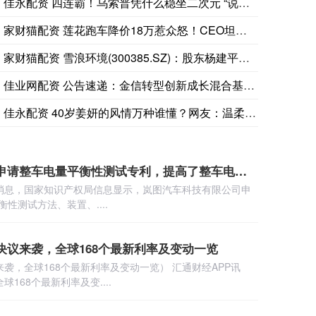
佳永配资 四连霸！乌索普凭什么稳坐二次元 “说谎天花板”？
美国国家公路交通安全管理局（NHTSA）通报：克莱斯勒（即
家财猫配资 莲花跑车降价18万惹众怒！CEO坦言“定价定错了
家财猫配资 雪浪环境(300385.SZ)：股东杨建平和许惠
佳业网配资 公告速递：金信转型创新成长混合基金暂停大额申购业
佳永配资 40岁姜妍的风情万种谁懂？网友：温柔少妇脸，穿的有
佳永配资 岚图汽车申请整车电量平衡性测试专利，提高了整车电量平衡性的测试效率和准确性
7日消息，国家知识产权局信息显示，岚图汽车科技有限公司申
性测试方法、装置、....
决议来袭，全球168个最新利率及变动一览
袭，全球168个最新利率及变动一览） 汇通财经APP讯
168个最新利率及变....