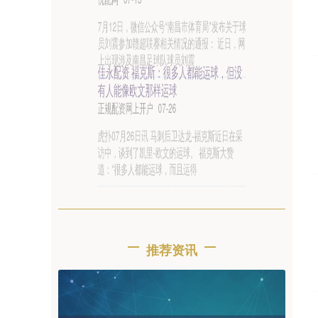
璃领军企业 推荐协鑫科技福莱特玻璃信义
光能
优配网
07-10
里昂发布研报称，由于更高的整合度和更陡峭的
成本曲线，上游太阳能玻璃和多晶硅子行业更有
可能受益于顺风。该行继续看好多晶硅领
招财猫配资 法UCAV亮相，巴铁转向东
方：中巴可联合打造“忠诚僚机”蓝图_无人
机_沙赫帕尔_的能力
正规配资网上开户
07-19
达索航空透露，UCAV无人机项目，即“未来空战
系统”，由法国国防采购局（DGA）牵头推进，
预计首飞时间定于2030年前后
推荐资讯